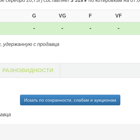
ое серебро 20,73г)
составляет
3 519
₽
по котировкам на 07.0
G
VG
F
VF
-
-
-
-
, удержанную с продавца
РАЗНОВИДНОСТИ
Искать по сохранности, слабам и аукционам
давца