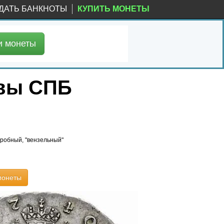
ДАТЬ БАНКНОТЫ
КУПИТЬ МОНЕТЫ
и
монеты
квы СПБ
пробный, "вензельный"
монеты