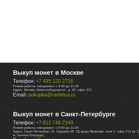
Выкуп монет в Москве
Телефон:
+7 495 120 2716
Режим работы:
ежедневно: с 9:00 до 21:00
Адрес:
Москва
,
Новослободская ул., д. 20, офис 221
Email:
pokupka@raritetus.ru
Выкуп монет в Санкт-Петербурге
Телефон:
+7 812 748 2349
Режим работы:
ежедневно: с 9:00 до 21:00
Адрес:
Санкт-Петербург
,
Ул. Садовая 38, ТД купца Яковлева, этаж 2, офис 211 (м. 
м. Сенная Площадь)