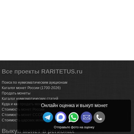
Все проекты RARITETUS.ru
Поиск по нумизматическим аукционам
Каталог монет России (1700-2026)
Продать монеты
Каталог нумизматических статей
Куда и как продать монеты дорого: 15 подводных камней
Онлайн оценка и выкуп монет
Стоимость монет России
Стоимость монет СССР
Стоимость царских монет
Выкуп монет в регионах