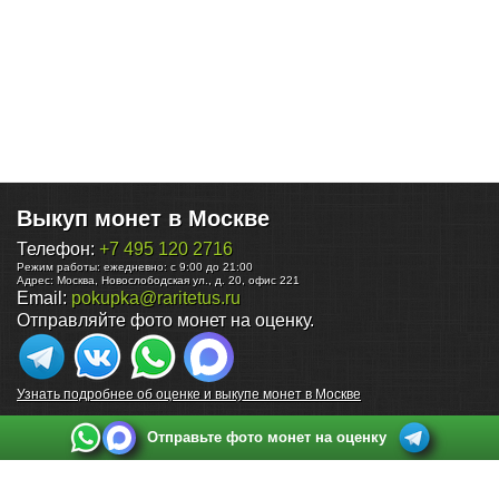
Выкуп монет в Москве
Телефон:
+7 495 120 2716
Режим работы:
ежедневно: с 9:00 до 21:00
Адрес:
Москва
,
Новослободская ул., д. 20, офис 221
Email:
pokupka@raritetus.ru
Отправляйте фото монет на оценку.
Узнать подробнее об оценке и выкупе монет в Москве
Отправьте фото монет на оценку
Выкуп монет в Санкт-Петербурге
Телефон:
+7 812 748 2349