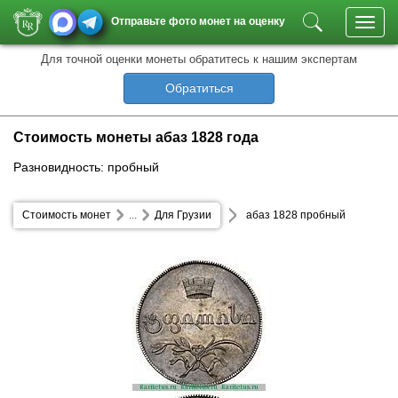
Отправьте фото монет на оценку
Toggl
navig
Для точной оценки монеты обратитесь к нашим экспертам
Обратиться
Стоимость монеты абаз 1828 года
Разновидность: пробный
Стоимость монет
...
Для Грузии
абаз 1828 пробный