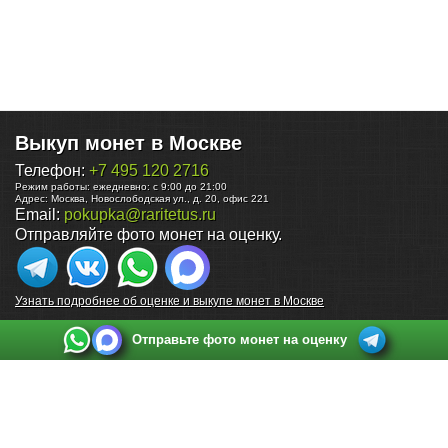
Выкуп монет в Москве
Телефон:
+7 495 120 2716
Режим работы:
ежедневно: с 9:00 до 21:00
Адрес:
Москва
,
Новослободская ул., д. 20, офис 221
Email:
pokupka@raritetus.ru
Отправляйте фото монет на оценку.
Узнать подробнее об оценке и выкупе монет в Москве
Отправьте фото монет на оценку
Выкуп монет в Санкт-Петербурге
Телефон:
+7 812 748 2349
Режим работы:
ежедневно: с 9:00 до 21:00
Адрес:
Санкт-Петербург
,
Ул. Садовая 38, ТД купца Яковлева, этаж 2, офис 211 (м.
Садовая, м. Спасская, м. Сенная Площадь)
Email:
spb@raritetus.ru