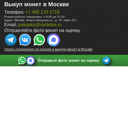
Выкуп монет в Москве
Телефон:
+7 495 120 2716
Режим работы:
ежедневно: с 9:00 до 21:00
Адрес:
Москва
,
Новослободская ул., д. 20, офис 221
Email:
pokupka@raritetus.ru
Отправляйте фото монет на оценку.
Узнать подробнее об оценке и выкупе монет в Москве
Отправьте фото монет на оценку
Выкуп монет в Санкт-Петербурге
Телефон:
+7 812 748 2349
Режим работы:
ежедневно: с 9:00 до 21:00
Адрес:
Санкт-Петербург
,
Ул. Садовая 38, ТД купца Яковлева, этаж 2, офис 211 (м.
Садовая, м. Спасская, м. Сенная Площадь)
Email:
spb@raritetus.ru
Выкуп монет в Нижнем Новгороде
Телефон:
+7 831 420-63-39
Режим работы:
ежедневно: с 9:00 до 21:00
Адрес:
Нижний Новгород
,
Площадь Максима Горького, дом 4/2, этаж 2, офис 8