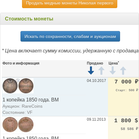
Продать медные монеты Николая первого
Стоимость монеты
Искать по сохранности, слабам и аукционам
* Цена включает сумму комиссии, удержанную с продавца
*
Фото и информация
Продано
Цена
04.10.2017
7 000
₽
Старт: 500
₽
1 копейка 1850 года. ВМ
Аукцион: RareCoins
Состояние: VF
09.11.2013
1 800 $
58 586
₽
1 копейка 1850 года. ВМ