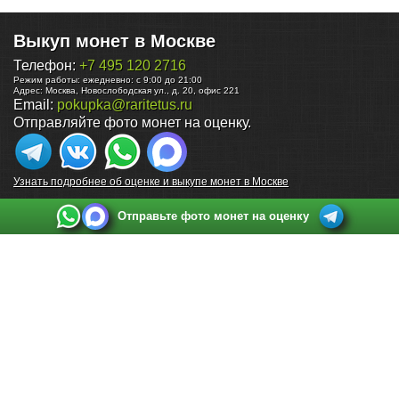
Выкуп монет в Москве
Телефон:
+7 495 120 2716
Режим работы:
ежедневно: с 9:00 до 21:00
Адрес:
Москва
,
Новослободская ул., д. 20, офис 221
Email:
pokupka@raritetus.ru
Отправляйте фото монет на оценку.
Узнать подробнее об оценке и выкупе монет в Москве
Отправьте фото монет на оценку
Выкуп монет в Санкт-Петербурге
Телефон:
+7 812 748 2349
Режим работы:
ежедневно: с 9:00 до 21:00
Адрес:
Санкт-Петербург
,
Ул. Садовая 38, ТД купца Яковлева, этаж 2, офис 211 (м.
Садовая, м. Спасская, м. Сенная Площадь)
Email:
spb@raritetus.ru
Выкуп монет в Нижнем Новгороде
Телефон:
+7 831 420-63-39