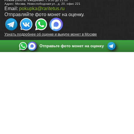
Режим работы:
ежедневно: с 9:00 до 21:00
Адрес:
Москва
,
Новослободская ул., д. 20, офис 221
Email:
pokupka@raritetus.ru
Отправляйте фото монет на оценку.
Узнать подробнее об оценке и выкупе монет в Москве
Отправьте фото монет на оценку
Выкуп монет в Санкт-Петербурге
Телефон:
+7 812 748 2349
Режим работы:
ежедневно: с 9:00 до 21:00
Адрес:
Санкт-Петербург
,
Ул. Садовая 38, ТД купца Яковлева, этаж 2, офис 211 (м.
Садовая, м. Спасская, м. Сенная Площадь)
Email:
spb@raritetus.ru
Выкуп монет в Нижнем Новгороде
Телефон:
+7 831 420-63-39
Режим работы:
ежедневно: с 9:00 до 21:00
Адрес:
Нижний Новгород
,
Площадь Максима Горького, дом 4/2, этаж 2, офис 8
Email:
nizhnij-novgorod@raritetus.ru