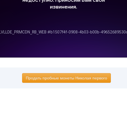
Продать пробные монеты Николая первого