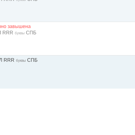
енно завышена
Л RRR
СПБ
буквы
ЕЛ RRR
СПБ
буквы