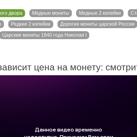
ого двора
Медные монеты
Медные 2 копейки
Ст
ы
Редкие 2 копейки
Дорогие монеты царской России
Царские монеты 1840 года Николая I
зависит цена на монету: смотр