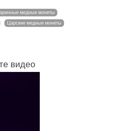
аринные медные монеты
Царские медные монеты
ите видео