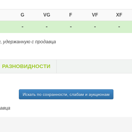
G
VG
F
VF
XF
-
-
-
-
-
, удержанную с продавца
РАЗНОВИДНОСТИ
Искать по сохранности, слабам и аукционам
давца