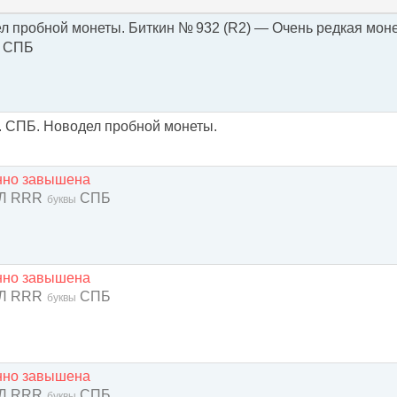
л пробной монеты. Биткин № 932 (R2) — Очень редкая мон
СПБ
а. СПБ. Новодел пробной монеты.
енно завышена
ЕЛ RRR
СПБ
буквы
енно завышена
ЕЛ RRR
СПБ
буквы
енно завышена
ЕЛ RRR
СПБ
буквы