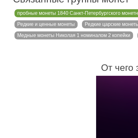
пробные монеты 1840 Санкт-Петербургского монетн
Редкие и ценные монеты
Редкие царские монет
Медные монеты Николая 1 номиналом 2 копейки
От чего 