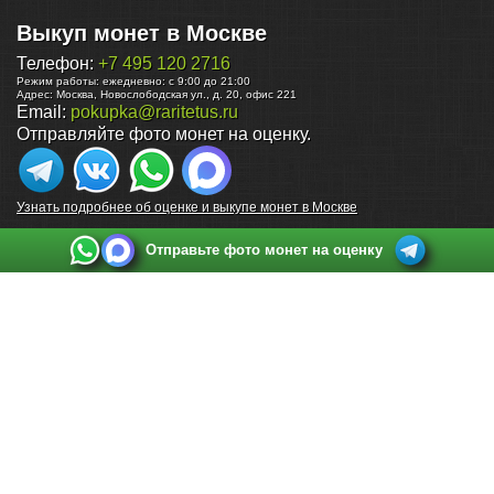
Выкуп монет в Москве
Телефон:
+7 495 120 2716
Режим работы:
ежедневно: с 9:00 до 21:00
Адрес:
Москва
,
Новослободская ул., д. 20, офис 221
Email:
pokupka@raritetus.ru
Отправляйте фото монет на оценку.
Узнать подробнее об оценке и выкупе монет в Москве
Отправьте фото монет на оценку
Выкуп монет в Санкт-Петербурге
Телефон:
+7 812 748 2349
Режим работы:
ежедневно: с 9:00 до 21:00
Адрес:
Санкт-Петербург
,
Ул. Садовая 38, ТД купца Яковлева, этаж 2, офис 211 (м.
Садовая, м. Спасская, м. Сенная Площадь)
Email:
spb@raritetus.ru
Выкуп монет в Нижнем Новгороде
Телефон:
+7 831 420-63-39
Режим работы:
ежедневно: с 9:00 до 21:00