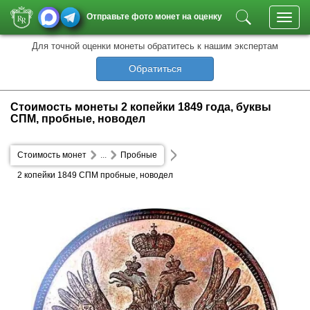
Отправьте фото монет на оценку
Toggl
navig
Для точной оценки монеты обратитесь к нашим экспертам
Обратиться
Стоимость монеты 2 копейки 1849 года, буквы
СПМ, пробные, новодел
Стоимость монет
...
Пробные
2 копейки 1849 СПМ пробные, новодел