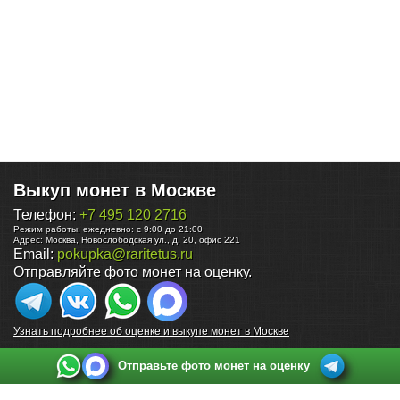
Выкуп монет в Москве
Телефон:
+7 495 120 2716
Режим работы:
ежедневно: с 9:00 до 21:00
Адрес:
Москва
,
Новослободская ул., д. 20, офис 221
Email:
pokupka@raritetus.ru
Отправляйте фото монет на оценку.
Узнать подробнее об оценке и выкупе монет в Москве
Отправьте фото монет на оценку
Выкуп монет в Санкт-Петербурге