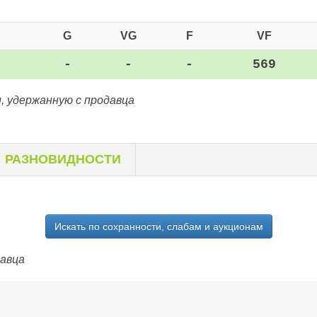
G
VG
F
VF
-
-
-
569
, удержанную с продавца
РАЗНОВИДНОСТИ
Искать по сохранности, слабам и аукционам
давца