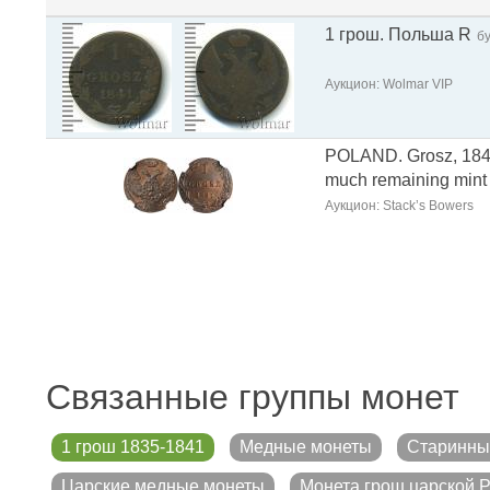
1 грош. Польша R
б
Аукцион: Wolmar VIP
POLAND. Grosz, 184
much remaining mint
Аукцион: Stack’s Bowers
Связанные группы монет
1 грош 1835-1841
Медные монеты
Старинны
Царские медные монеты
Монета грош царской 