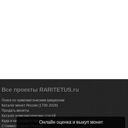
Все проекты RARITETUS.ru
Поиск по нумизматическим аукционам
Каталог монет России (1700-2026)
Продать монеты
Каталог нумизматических статей
Куда и как продать монеты дорого: 15 подводных камней
Онлайн оценка и выкуп монет
Стоимость монет России