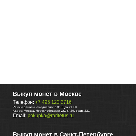
Выкуп монет в Москве
Телефон:
+7 495 120 2716
Режим работы:
ежедневно: с 9:00 до 21:00
Адрес:
Москва
,
Новослободская ул., д. 20, офис 221
Email:
pokupka@raritetus.ru
Выкуп монет в Санкт-Петербурге