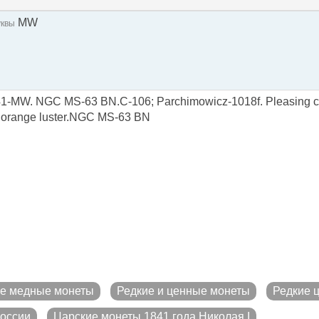
MW
уквы
1-MW. NGC MS-63 BN.C-106; Parchimowicz-1018f. Pleasing c
 orange luster.NGC MS-63 BN
е медные монеты
Редкие и ценные монеты
Редкие 
России
Царские монеты 1841 года Николая I