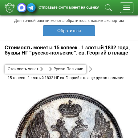
Отправьте фото монет на оценку
Toggl
navig
Для точной оценки монеты обратитесь к нашим экспертам
Обратиться
Стоимость монеты 15 копеек - 1 злотый 1832 года,
буквы НГ "русско-польские", св. Георгий в плаще
Стоимость монет
...
Русско-Польские
15 копеек - 1 злотый 1832 НГ св. Георгий в плаще русско-польские