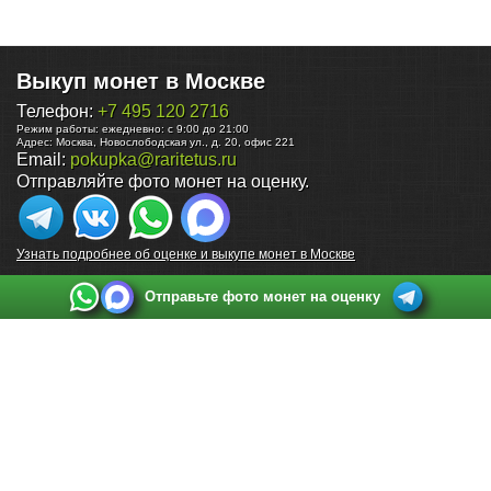
Выкуп монет в Москве
Телефон:
+7 495 120 2716
Режим работы:
ежедневно: с 9:00 до 21:00
Адрес:
Москва
,
Новослободская ул., д. 20, офис 221
Email:
pokupka@raritetus.ru
Отправляйте фото монет на оценку.
Узнать подробнее об оценке и выкупе монет в Москве
Отправьте фото монет на оценку
Выкуп монет в Санкт-Петербурге
Телефон:
+7 812 748 2349
Режим работы:
ежедневно: с 9:00 до 21:00
Адрес:
Санкт-Петербург
,
Ул. Садовая 38, ТД купца Яковлева, этаж 2, офис 211 (м.
Садовая, м. Спасская, м. Сенная Площадь)
Email:
spb@raritetus.ru
Выкуп монет в Нижнем Новгороде