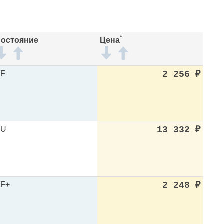
*
остояние
Цена
VF
2 256
₽
AU
13 332
₽
F+
2 248
₽