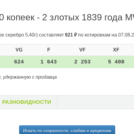
 копеек - 2 злотых 1839 года M
ое серебро 5,40г)
составляет
921
₽
по котировкам на 07.08.2
VG
F
VF
XF
624
1 643
2 253
5 408
, удержанную с продавца
РАЗНОВИДНОСТИ
Искать по сохранности, слабам и аукционам