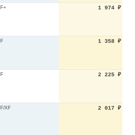
F+
1 974
₽
VF
1 358
₽
VF
2 225
₽
F/XF
2 017
₽