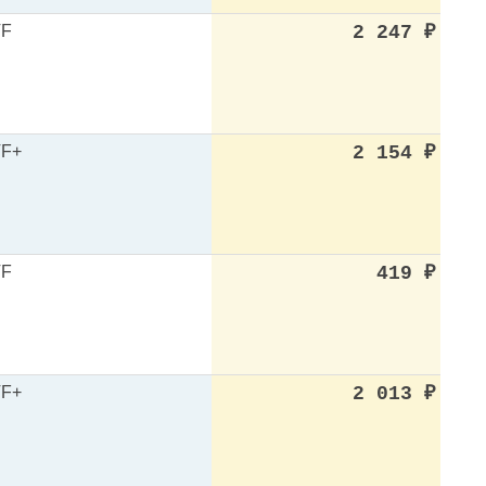
VF
2 247
₽
F+
2 154
₽
VF
419
₽
F+
2 013
₽