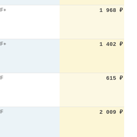
F+
1 968
₽
F+
1 402
₽
VF
615
₽
VF
2 009
₽