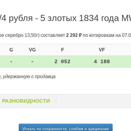
4 рубля - 5 злотых 1834 года M
ое серебро 13,50г)
составляет
2 292
₽
по котировкам на 07.0
G
VG
F
VF
-
-
2 052
4 188
, удержанную с продавца
РАЗНОВИДНОСТИ
Искать по сохранности, слабам и аукционам