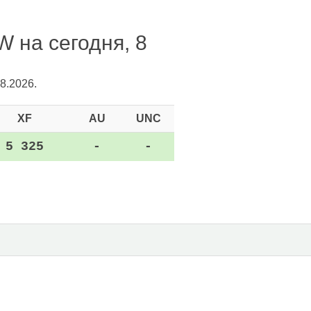
W на сегодня, 8
8.2026.
XF
AU
UNC
5 325
-
-