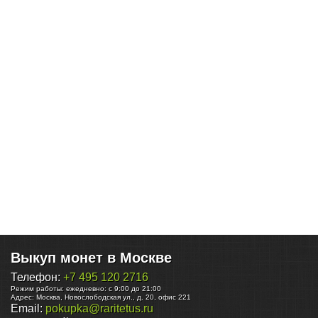
Выкуп монет в Москве
Телефон:
+7 495 120 2716
Режим работы:
ежедневно: с 9:00 до 21:00
Адрес:
Москва
,
Новослободская ул., д. 20, офис 221
Email:
pokupka@raritetus.ru