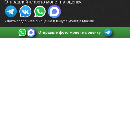
Отправляйте фото монет на оценку.
Узнать подробнее об оценке и выкупе монет в Москве
Отправьте фото монет на оценку
Выкуп монет в Санкт-Петербурге
Телефон:
+7 812 748 2349
Режим работы:
ежедневно: с 9:00 до 21:00
Адрес:
Санкт-Петербург
,
Ул. Садовая 38, ТД купца Яковлева, этаж 2, офис 211 (м.
Садовая, м. Спасская, м. Сенная Площадь)
Email:
spb@raritetus.ru
Выкуп монет в Нижнем Новгороде
Телефон:
+7 831 420-63-39
Режим работы:
ежедневно: с 9:00 до 21:00
Адрес:
Нижний Новгород
,
Площадь Максима Горького, дом 4/2, этаж 2, офис 8
Email:
nizhnij-novgorod@raritetus.ru
Выкуп монет в Новосибирске
Телефон:
+7 383 383 0921