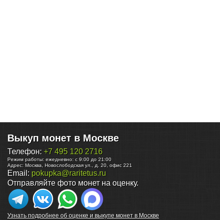
Выкуп монет в Москве
Телефон:
+7 495 120 2716
Режим работы:
ежедневно: с 9:00 до 21:00
Адрес:
Москва
,
Новослободская ул., д. 20, офис 221
Email:
pokupka@raritetus.ru
Отправляйте фото монет на оценку.
Узнать подробнее об оценке и выкупе монет в Москве