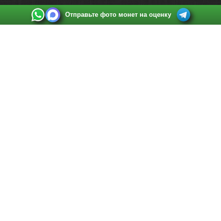
Отправьте фото монет на оценку
Выкуп монет в Санкт-Петербурге
Телефон:
+7 812 748 2349
Режим работы:
ежедневно: с 9:00 до 21:00
Адрес:
Санкт-Петербург
,
Ул. Садовая 38, ТД купца Яковлева, этаж 2, офис 211 (м.
Садовая, м. Спасская, м. Сенная Площадь)
Email:
spb@raritetus.ru
Выкуп монет в Нижнем Новгороде
Телефон:
+7 831 420-63-39
Режим работы:
ежедневно: с 9:00 до 21:00
Адрес:
Нижний Новгород
,
Площадь Максима Горького, дом 4/2, этаж 2, офис 8
Email:
nizhnij-novgorod@raritetus.ru
Выкуп монет в Новосибирске
Телефон:
+7 383 383 0921
Режим работы:
вТ-СБ: с 10:00 до 19:00
Адрес:
Новосибирск
,
Красный проспект 79 (БЦ Зелёные купола), офис 204 (м.
Гагаринская)
Email:
pokupka@raritetus.ru