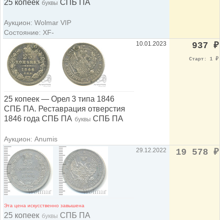
25 копеек
СПБ ПА
буквы
Аукцион: Wolmar VIP
Состояние: XF-
10.01.2023
937
₽
Старт: 1
₽
25 копеек — Орел 3 типа 1846
СПБ ПА. Реставрация отверстия
1846 года СПБ ПА
СПБ ПА
буквы
Аукцион: Anumis
29.12.2022
19 578
₽
Эта цена искусственно завышена
25 копеек
СПБ ПА
буквы