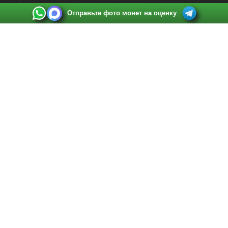
Отправьте фото монет на оценку
Выкуп монет в Санкт-Петербурге
Телефон:
+7 812 748 2349
Режим работы:
ежедневно: с 9:00 до 21:00
Адрес:
Санкт-Петербург
,
Ул. Садовая 38, ТД купца Яковлева, этаж 2, офис 211 (м.
Садовая, м. Спасская, м. Сенная Площадь)
Email:
spb@raritetus.ru
Выкуп монет в Нижнем Новгороде
Телефон:
+7 831 420-63-39
Режим работы:
ежедневно: с 9:00 до 21:00
Адрес:
Нижний Новгород
,
Площадь Максима Горького, дом 4/2, этаж 2, офис 8
Email:
nizhnij-novgorod@raritetus.ru
Выкуп монет в Новосибирске
Телефон:
+7 383 383 0921
Режим работы:
вТ-СБ: с 10:00 до 19:00
Адрес:
Новосибирск
,
Красный проспект 79 (БЦ Зелёные купола), офис 204 (м.
Гагаринская)
Email:
pokupka@raritetus.ru