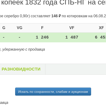
 копеек 1832 года СПБ-НГ на сег
ое серебро 0,90г)
составляет
146
₽
по котировкам на 06.08.2
G
VG
F
VF
XF
-
-
1 246
1 487
6 45
, удержанную с продавца
РАЗНОВИДНОСТИ
Искать по сохранности, слабам и аукционам
давца