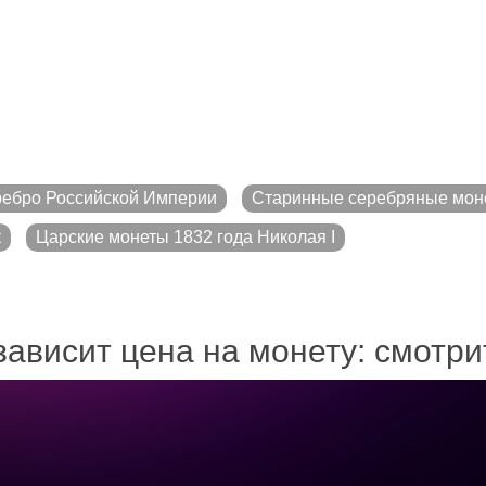
ебро Российской Империи
Старинные серебряные мон
к
Царские монеты 1832 года Николая I
зависит цена на монету: смотр