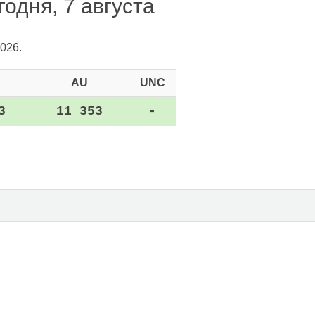
одня, 7 августа
026.
AU
UNC
3
11 353
-