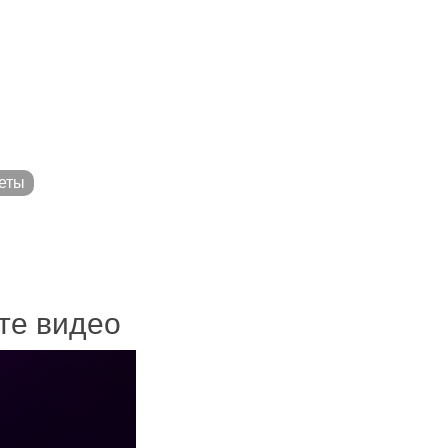
еты
ите видео