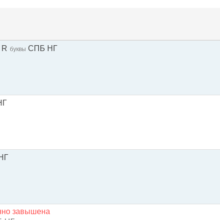
 R
СПБ НГ
буквы
НГ
-НГ
енно завышена