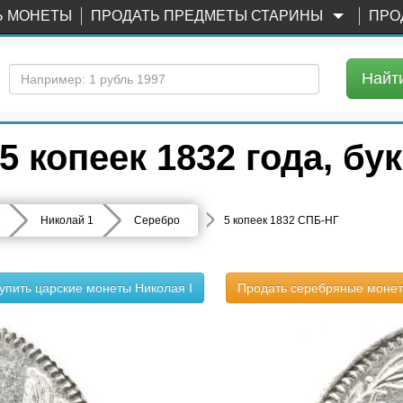
Ь МОНЕТЫ
ПРОДАТЬ ПРЕДМЕТЫ СТАРИНЫ
ПРО
Найт
 копеек 1832 года, б
Николай 1
Серебро
5 копеек 1832 СПБ-НГ
упить царские монеты Николая I
Продать серебряные моне