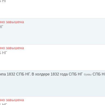
 НГ
енно завышена
НГ
енно завышена
 НГ
типа 1832 СПБ НГ. В холдере 1832 года СПБ НГ
СПБ Н
буквы
енно завышена
 НГ