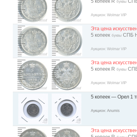
5 копеек R
СПБ
буквы
Аукцион: Wolmar VIP
Эта цена искусств
5 копеек
СПБ 
буквы
Аукцион: Wolmar VIP
Эта цена искусств
5 копеек R
СПБ
буквы
Аукцион: Wolmar VIP
5 копеек — Орел 1 
Аукцион: Anumis
Эта цена искусств
5 копеек R
СПБ