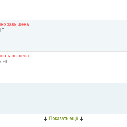
енно завышена
НГ
енно завышена
 НГ
Показать ещё