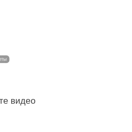
еты
ите видео