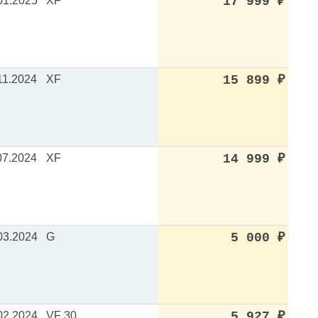
01.2025
XF
17 999
₽
11.2024
XF
15 899
₽
07.2024
XF
14 999
₽
03.2024
G
5 000
₽
02.2024
VF 30
5 927
₽