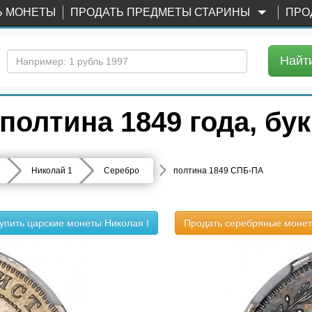
Ь МОНЕТЫ
ПРОДАТЬ ПРЕДМЕТЫ СТАРИНЫ
ПРО
Найт
полтина 1849 года, б
Николай 1
Серебро
полтина 1849 СПБ-ПА
упить царские монеты Николая I
Продать серебряные моне