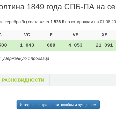
олтина 1849 года СПБ-ПА на сег
ое серебро 9г)
составляет
1 536
₽
по котировкам на 07.08.20
G
VG
F
VF
XF
500
1 043
689
4 053
21 091
, удержанную с продавца
РАЗНОВИДНОСТИ
Искать по сохранности, слабам и аукционам