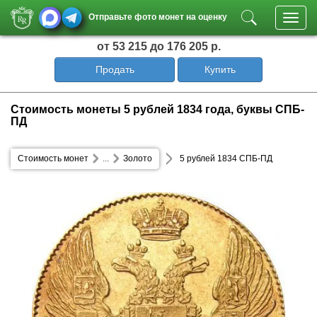
Отправьте фото монет на оценку
Toggl
navig
от 53 215
до 176 205 р.
Продать
Купить
Стоимость монеты 5 рублей 1834 года, буквы СПБ-
ПД
Стоимость монет
...
Золото
5 рублей 1834 СПБ-ПД