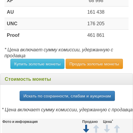
XF
68 998
AU
161 438
UNC
176 205
Proof
461 861
* Цена включает сумму комиссии, удержанную с
продавца
Купить золотые монеты
Продать золотые монеты
Стоимость монеты
Искать по сохранности, слабам и аукционам
* Цена включает сумму комиссии, удержанную с продавца
*
Фото и информация
Продано
Цена