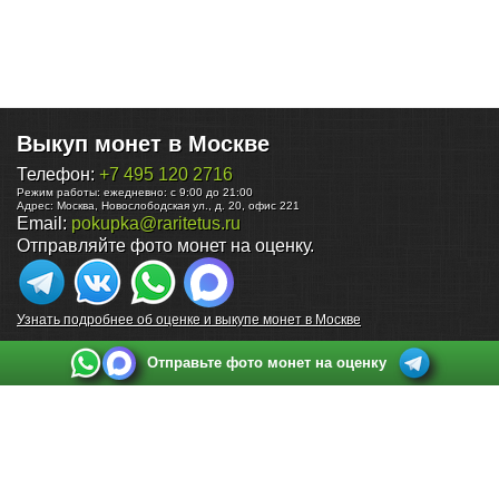
Выкуп монет в Москве
Телефон:
+7 495 120 2716
Режим работы:
ежедневно: с 9:00 до 21:00
Адрес:
Москва
,
Новослободская ул., д. 20, офис 221
Email:
pokupka@raritetus.ru
Отправляйте фото монет на оценку.
Узнать подробнее об оценке и выкупе монет в Москве
Отправьте фото монет на оценку
Выкуп монет в Санкт-Петербурге
Телефон:
+7 812 748 2349
Режим работы:
ежедневно: с 9:00 до 21:00
Адрес:
Санкт-Петербург
,
Ул. Садовая 38, ТД купца Яковлева, этаж 2, офис 211 (м.
Садовая, м. Спасская, м. Сенная Площадь)
Email:
spb@raritetus.ru