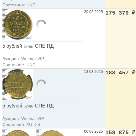
Состояние: UNC
20.03.2025
175 370
₽
5 рублей
СПБ ПД
буквы
Аукцион: Wolmar VIP
Состояние: UNC
13.03.2025
188 457
₽
5 рублей
СПБ ПД
буквы
Аукцион: Wolmar VIP
Состояние: AU Det.
06.03.2025
158 875
₽