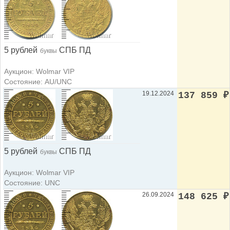
5 рублей
СПБ ПД
буквы
Аукцион: Wolmar VIP
Состояние: AU/UNC
19.12.2024
137 859
₽
5 рублей
СПБ ПД
буквы
Аукцион: Wolmar VIP
Состояние: UNC
26.09.2024
148 625
₽