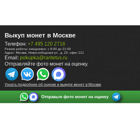
Выкуп монет в Москве
Телефон:
+7 495 120 2716
Режим работы:
ежедневно: с 9:00 до 21:00
Адрес:
Москва
,
Новослободская ул., д. 20, офис 221
Email:
pokupka@raritetus.ru
Отправляйте фото монет на оценку.
Узнать подробнее об оценке и выкупе монет в Москве
Отправьте фото монет на оценку
Выкуп монет в Санкт-Петербурге
Телефон:
+7 812 748 2349
Режим работы:
ежедневно: с 9:00 до 21:00
Адрес:
Санкт-Петербург
,
Ул. Садовая 38, ТД купца Яковлева, этаж 2, офис 211 (м.
Садовая, м. Спасская, м. Сенная Площадь)
Email:
spb@raritetus.ru