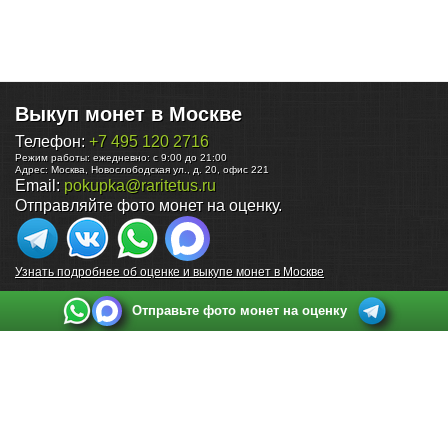
Выкуп монет в Москве
Телефон:
+7 495 120 2716
Режим работы:
ежедневно: с 9:00 до 21:00
Адрес:
Москва
,
Новослободская ул., д. 20, офис 221
Email:
pokupka@raritetus.ru
Отправляйте фото монет на оценку.
Узнать подробнее об оценке и выкупе монет в Москве
Отправьте фото монет на оценку
Выкуп монет в Санкт-Петербурге
Телефон:
+7 812 748 2349
Режим работы:
ежедневно: с 9:00 до 21:00
Адрес:
Санкт-Петербург
,
Ул. Садовая 38, ТД купца Яковлева, этаж 2, офис 211 (м.
Садовая, м. Спасская, м. Сенная Площадь)
Email:
spb@raritetus.ru