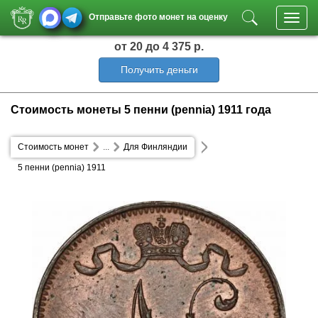
Отправьте фото монет на оценку
Toggl
navig
от 20
до 4 375 р.
Получить деньги
Стоимость монеты 5 пенни (pennia) 1911 года
Стоимость монет
...
Для Финляндии
5 пенни (pennia) 1911