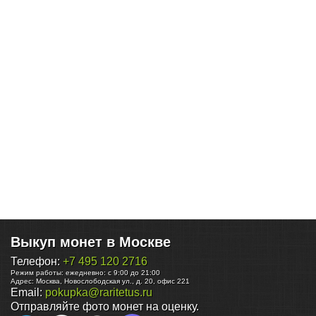
Выкуп монет в Москве
Телефон:
+7 495 120 2716
Режим работы:
ежедневно: с 9:00 до 21:00
Адрес:
Москва
,
Новослободская ул., д. 20, офис 221
Email:
pokupka@raritetus.ru
Отправляйте фото монет на оценку.