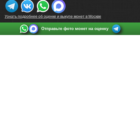
Узнать подробнее об оценке и выкупе монет в Москве
Отправьте фото монет на оценку
Выкуп монет в Санкт-Петербурге
Телефон:
+7 812 748 2349
Режим работы:
ежедневно: с 9:00 до 21:00
Адрес:
Санкт-Петербург
,
Ул. Садовая 38, ТД купца Яковлева, этаж 2, офис 211 (м.
Садовая, м. Спасская, м. Сенная Площадь)
Email:
spb@raritetus.ru
Выкуп монет в Нижнем Новгороде
Телефон:
+7 831 420-63-39
Режим работы:
ежедневно: с 9:00 до 21:00
Адрес:
Нижний Новгород
,
Площадь Максима Горького, дом 4/2, этаж 2, офис 8
Email:
nizhnij-novgorod@raritetus.ru
Выкуп монет в Новосибирске
Телефон:
+7 383 383 0921
Режим работы:
вТ-СБ: с 10:00 до 19:00