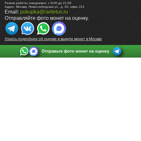
Режим работы:
ежедневно: с 9:00 до 21:00
Адрес:
Москва
,
Новослободская ул., д. 20, офис 221
Email:
pokupka@raritetus.ru
Отправляйте фото монет на оценку.
Узнать подробнее об оценке и выкупе монет в Москве
Отправьте фото монет на оценку
Выкуп монет в Санкт-Петербурге
Телефон:
+7 812 748 2349
Режим работы:
ежедневно: с 9:00 до 21:00
Адрес:
Санкт-Петербург
,
Ул. Садовая 38, ТД купца Яковлева, этаж 2, офис 211 (м.
Садовая, м. Спасская, м. Сенная Площадь)
Email:
spb@raritetus.ru
Выкуп монет в Нижнем Новгороде
Телефон:
+7 831 420-63-39
Режим работы:
ежедневно: с 9:00 до 21:00
Адрес:
Нижний Новгород
,
Площадь Максима Горького, дом 4/2, этаж 2, офис 8
Email:
nizhnij-novgorod@raritetus.ru