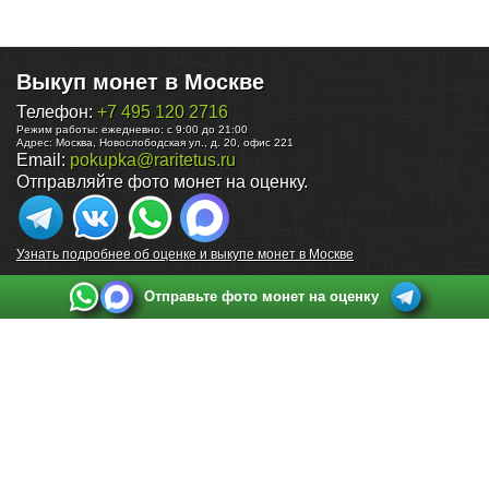
Выкуп монет в Москве
Телефон:
+7 495 120 2716
Режим работы:
ежедневно: с 9:00 до 21:00
Адрес:
Москва
,
Новослободская ул., д. 20, офис 221
Email:
pokupka@raritetus.ru
Отправляйте фото монет на оценку.
Узнать подробнее об оценке и выкупе монет в Москве
Отправьте фото монет на оценку
Выкуп монет в Санкт-Петербурге
Телефон:
+7 812 748 2349
Режим работы:
ежедневно: с 9:00 до 21:00
Адрес:
Санкт-Петербург
,
Ул. Садовая 38, ТД купца Яковлева, этаж 2, офис 211 (м.
Садовая, м. Спасская, м. Сенная Площадь)
Email:
spb@raritetus.ru
Выкуп монет в Нижнем Новгороде