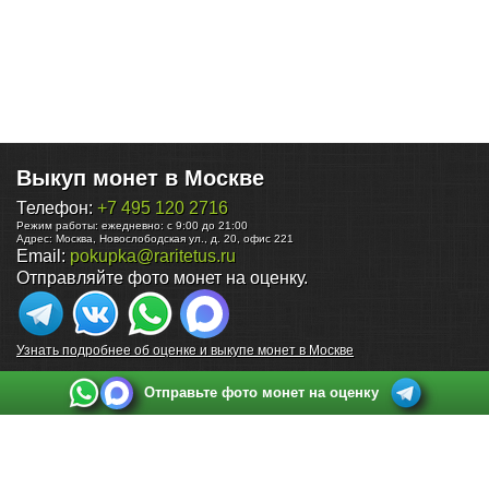
Выкуп монет в Москве
Телефон:
+7 495 120 2716
Режим работы:
ежедневно: с 9:00 до 21:00
Адрес:
Москва
,
Новослободская ул., д. 20, офис 221
Email:
pokupka@raritetus.ru
Отправляйте фото монет на оценку.
Узнать подробнее об оценке и выкупе монет в Москве
Отправьте фото монет на оценку
Выкуп монет в Санкт-Петербурге
Телефон:
+7 812 748 2349
Режим работы:
ежедневно: с 9:00 до 21:00
Адрес:
Санкт-Петербург
,
Ул. Садовая 38, ТД купца Яковлева, этаж 2, офис 211 (м.