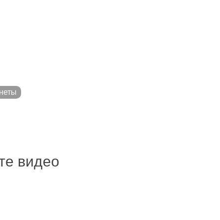
неты
ите видео