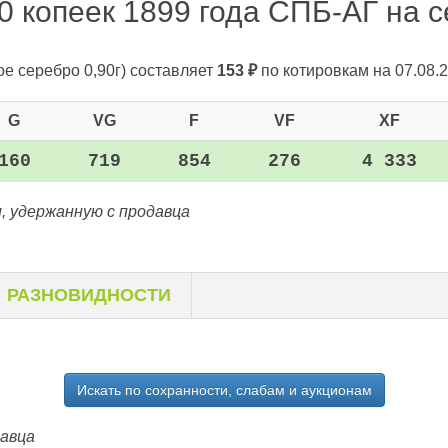
0 копеек 1899 года СПБ-АГ на се
ое серебро 0,90г)
составляет
153
₽
по котировкам на 07.08.2
G
VG
F
VF
XF
160
719
854
276
4 333
, удержанную с продавца
РАЗНОВИДНОСТИ
Искать по сохранности, слабам и аукционам
давца