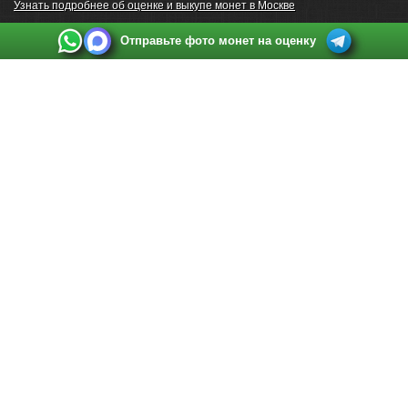
Узнать подробнее об оценке и выкупе монет в Москве
Отправьте фото монет на оценку
Выкуп монет в Санкт-Петербурге
Телефон:
+7 812 748 2349
Режим работы:
ежедневно: с 9:00 до 21:00
Адрес:
Санкт-Петербург
,
Ул. Садовая 38, ТД купца Яковлева, этаж 2, офис 211 (м.
Садовая, м. Спасская, м. Сенная Площадь)
Email:
spb@raritetus.ru
Выкуп монет в Нижнем Новгороде
Телефон:
+7 831 420-63-39
Режим работы:
ежедневно: с 9:00 до 21:00
Адрес:
Нижний Новгород
,
Площадь Максима Горького, дом 4/2, этаж 2, офис 8
Email:
nizhnij-novgorod@raritetus.ru
Выкуп монет в Новосибирске
Телефон:
+7 383 383 0921
Режим работы:
вТ-СБ: с 10:00 до 19:00
Адрес:
Новосибирск
,
Красный проспект 79 (БЦ Зелёные купола), офис 204 (м.
Гагаринская)
Email:
pokupka@raritetus.ru