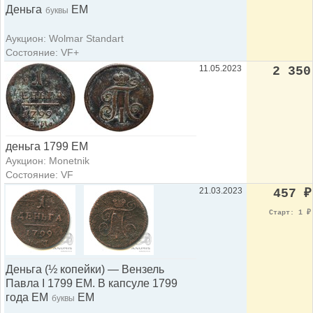
Деньга
ЕМ
буквы
Аукцион: Wolmar Standart
Состояние: VF+
11.05.2023
2 350
деньга 1799 ЕМ
Аукцион: Monetnik
Состояние: VF
21.03.2023
457
₽
Старт: 1
₽
Деньга (½ копейки) — Вензель
Павла I 1799 ЕМ. В капсуле 1799
года ЕМ
ЕМ
буквы