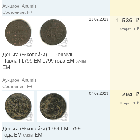
Аукцион: Anumis
Состояние: F+
21.02.2023
1 536
₽
Старт: 1
₽
Деньга (½ копейки) — Вензель
Павла I 1799 ЕМ 1799 года ЕМ
буквы
ЕМ
Аукцион: Anumis
Состояние: F+
07.02.2023
204
₽
Старт: 1
₽
Деньга (½ копейки) 1789 ЕМ 1799
года ЕМ
ЕМ
буквы