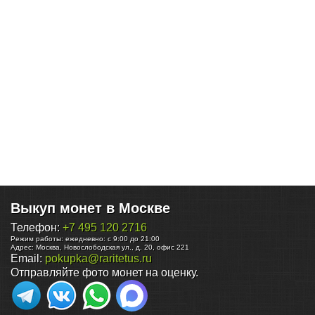
Выкуп монет в Москве
Телефон:
+7 495 120 2716
Режим работы:
ежедневно: с 9:00 до 21:00
Адрес:
Москва
,
Новослободская ул., д. 20, офис 221
Email:
pokupka@raritetus.ru
Отправляйте фото монет на оценку.