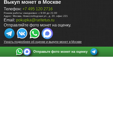
Выкуп монет в Москве
Телефон:
+7 495 120 2716
Режим работы:
ежедневно: с 9:00 до 21:00
Адрес:
Москва
,
Новослободская ул., д. 20, офис 221
Email:
pokupka@raritetus.ru
Отправляйте фото монет на оценку.
Узнать подробнее об оценке и выкупе монет в Москве
Отправьте фото монет на оценку
Выкуп монет в Санкт-Петербурге
Телефон:
+7 812 748 2349
Режим работы:
ежедневно: с 9:00 до 21:00
Адрес:
Санкт-Петербург
,
Ул. Садовая 38, ТД купца Яковлева, этаж 2, офис 211 (м.
Садовая, м. Спасская, м. Сенная Площадь)
Email:
spb@raritetus.ru
Выкуп монет в Нижнем Новгороде
Телефон:
+7 831 420-63-39
Режим работы:
ежедневно: с 9:00 до 21:00
Адрес:
Нижний Новгород
,
Площадь Максима Горького, дом 4/2, этаж 2, офис 8
Email:
nizhnij-novgorod@raritetus.ru