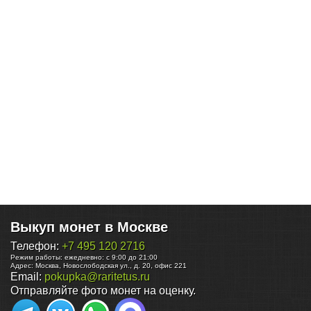
Выкуп монет в Москве
Телефон:
+7 495 120 2716
Режим работы:
ежедневно: с 9:00 до 21:00
Адрес:
Москва
,
Новослободская ул., д. 20, офис 221
Email:
pokupka@raritetus.ru
Отправляйте фото монет на оценку.