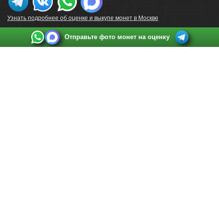
Узнать подробнее об оценке и выкупе монет в Москве
Отправьте фото монет на оценку
Выкуп монет в Санкт-Петербурге
Телефон:
+7 812 748 2349
Режим работы:
ежедневно: с 9:00 до 21:00
Адрес:
Санкт-Петербург
,
Ул. Садовая 38, ТД купца Яковлева, этаж 2, офис 211 (м.
Садовая, м. Спасская, м. Сенная Площадь)
Email:
spb@raritetus.ru
Выкуп монет в Нижнем Новгороде
Телефон:
+7 831 420-63-39
Режим работы:
ежедневно: с 9:00 до 21:00
Адрес:
Нижний Новгород
,
Площадь Максима Горького, дом 4/2, этаж 2, офис 8
Email:
nizhnij-novgorod@raritetus.ru
Выкуп монет в Новосибирске
Телефон:
+7 383 383 0921
Режим работы:
вТ-СБ: с 10:00 до 19:00
Адрес:
Новосибирск
,
Красный проспект 79 (БЦ Зелёные купола), офис 204 (м.
Гагаринская)