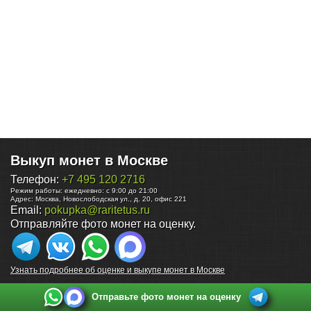
Выкуп монет в Москве
Телефон:
+7 495 120 2716
Режим работы:
ежедневно: с 9:00 до 21:00
Адрес:
Москва
,
Новослободская ул., д. 20, офис 221
Email:
pokupka@raritetus.ru
Отправляйте фото монет на оценку.
Узнать подробнее об оценке и выкупе монет в Москве
Отправьте фото монет на оценку