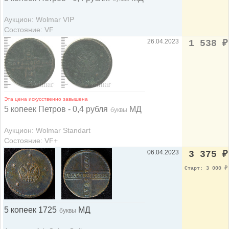
Аукцион: Wolmar VIP
Состояние: VF
26.04.2023
1 538
₽
Эта цена искусственно завышена
5 копеек Петров - 0,4 рубля
МД
буквы
Аукцион: Wolmar Standart
Состояние: VF+
06.04.2023
3 375
₽
Старт: 3 000
₽
5 копеек 1725
МД
буквы