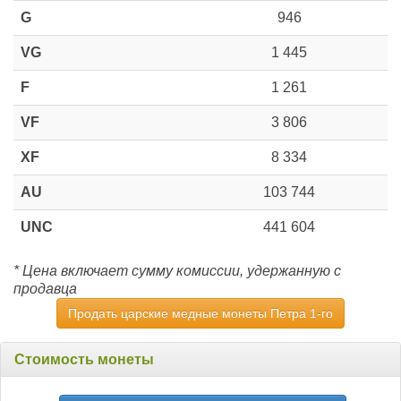
G
946
VG
1 445
F
1 261
VF
3 806
XF
8 334
AU
103 744
UNC
441 604
* Цена включает сумму комиссии, удержанную с
продавца
Продать царские медные монеты Петра 1-го
Стоимость монеты