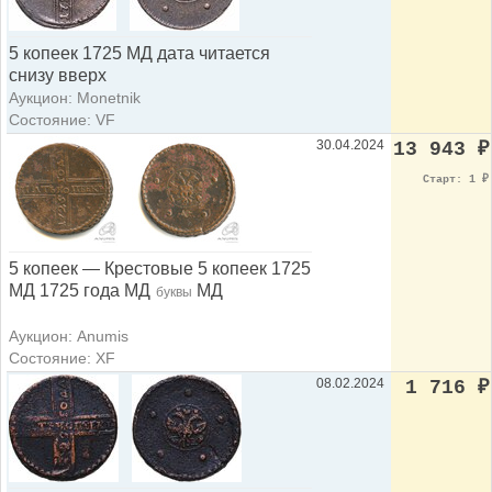
5 копеек 1725 МД дата читается
снизу вверх
Аукцион: Monetnik
Состояние: VF
30.04.2024
13 943
₽
Старт: 1
₽
5 копеек — Крестовые 5 копеек 1725
МД 1725 года МД
МД
буквы
Аукцион: Anumis
Состояние: XF
08.02.2024
1 716
₽