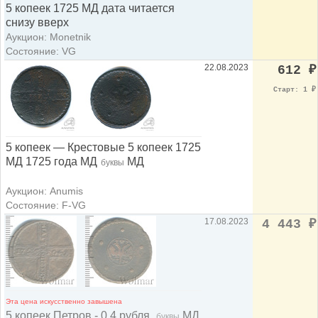
5 копеек 1725 МД дата читается
снизу вверх
Аукцион: Monetnik
Состояние: VG
22.08.2023
612
₽
Старт: 1
₽
5 копеек — Крестовые 5 копеек 1725
МД 1725 года МД
МД
буквы
Аукцион: Anumis
Состояние: F-VG
17.08.2023
4 443
₽
Эта цена искусственно завышена
5 копеек Петров - 0,4 рубля.
МД
буквы