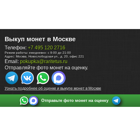
Выкуп монет в Москве
Телефон:
+7 495 120 2716
Режим работы:
ежедневно: с 9:00 до 21:00
Адрес:
Москва
,
Новослободская ул., д. 20, офис 221
Email:
pokupka@raritetus.ru
Отправляйте фото монет на оценку.
Узнать подробнее об оценке и выкупе монет в Москве
Отправьте фото монет на оценку
Выкуп монет в Санкт-Петербурге
Телефон:
+7 812 748 2349
Режим работы:
ежедневно: с 9:00 до 21:00
Адрес:
Санкт-Петербург
,
Ул. Садовая 38, ТД купца Яковлева, этаж 2, офис 211 (м.
Садовая, м. Спасская, м. Сенная Площадь)
Email:
spb@raritetus.ru