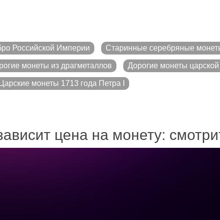
ро Российской Империи
Старинные серебряные монет
рогие монеты из драгметаллов
Дорогие монеты царской
Царские монеты 1713 года Петра I
зависит цена на монету: смотр