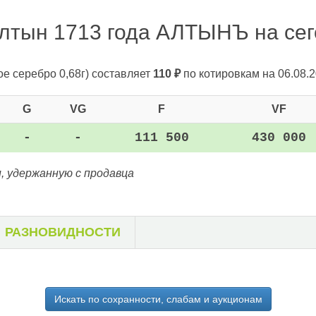
лтын 1713 года АЛТЫНЪ на сего
ое серебро 0,68г)
составляет
110
₽
по котировкам на 06.08.2
G
VG
F
VF
-
-
111 500
430 000
, удержанную с продавца
РАЗНОВИДНОСТИ
Искать по сохранности, слабам и аукционам