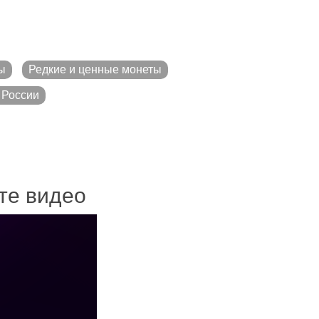
ы
Редкие и ценные монеты
 России
ите видео