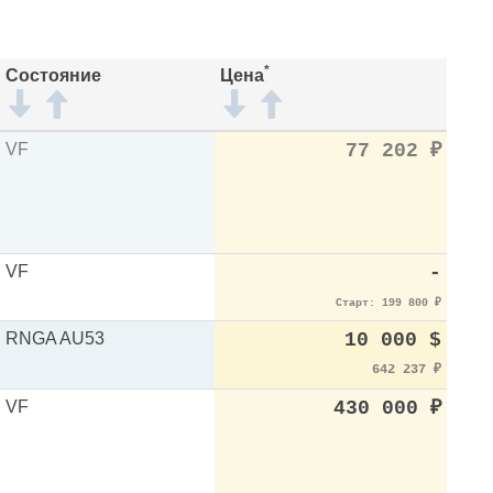
*
Состояние
Цена
VF
77 202
₽
VF
-
Старт: 199 800
₽
RNGA AU53
10 000 $
642 237
₽
VF
430 000
₽