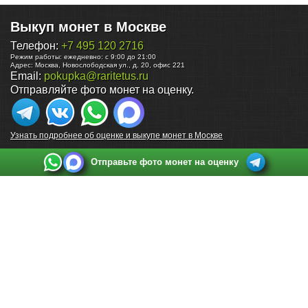
Выкуп монет в Москве
Телефон:
+7 495 120 2716
Режим работы:
ежедневно: с 9:00 до 21:00
Адрес:
Москва
,
Новослободская ул., д. 20, офис 221
Email:
pokupka@raritetus.ru
Отправляйте фото монет на оценку.
Узнать подробнее об оценке и выкупе монет в Москве
Отправьте фото монет на оценку
Выкуп монет в Санкт-Петербурге
Телефон:
+7 812 748 2349
Режим работы:
ежедневно: с 9:00 до 21:00
Адрес:
Санкт-Петербург
,
Ул. Садовая 38, ТД купца Яковлева, этаж 2, офис 211 (м.
Садовая, м. Спасская, м. Сенная Площадь)
Email:
spb@raritetus.ru
Выкуп монет в Нижнем Новгороде
Телефон:
+7 831 420-63-39
Режим работы:
ежедневно: с 9:00 до 21:00