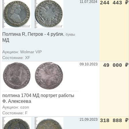
11.07.2024
244 443
₽
Полтина R, Петров - 4 рубля.
буквы
МД
Аукцион: Wolmar VIP
Состояние: XF
09.10.2023
49 000
₽
полтина 1704 МД портрет работы
Ф. Алексеева
Аукцион: ozon
Состояние: F
21.09.2023
318 888
₽