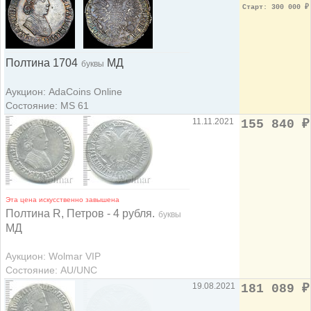
Старт: 300 000
₽
Полтина 1704
МД
буквы
Аукцион: AdaCoins Online
Состояние: MS 61
11.11.2021
155 840
₽
Эта цена искусственно завышена
Полтина R, Петров - 4 рубля.
буквы
МД
Аукцион: Wolmar VIP
Состояние: AU/UNC
19.08.2021
181 089
₽