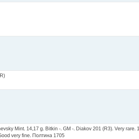
(R)
vsky Mint. 14,17 g. Bitkin -. GM -. Diakov 201 (R3). Very rare. 
 Good very fine. Полтина 1705