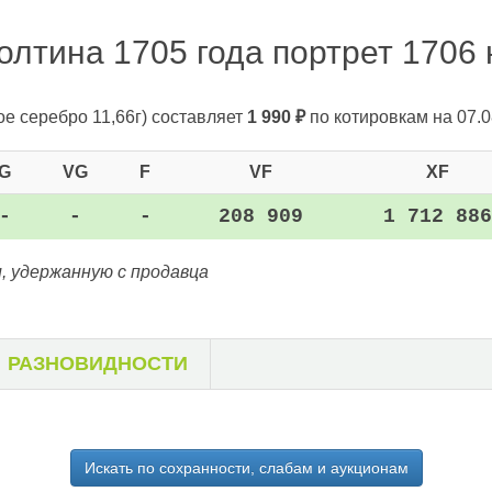
олтина 1705 года портрет 1706 н
ое серебро 11,66г)
составляет
1 990
₽
по котировкам на 07.0
G
VG
F
VF
XF
-
-
-
208 909
1 712 886
, удержанную с продавца
РАЗНОВИДНОСТИ
Искать по сохранности, слабам и аукционам