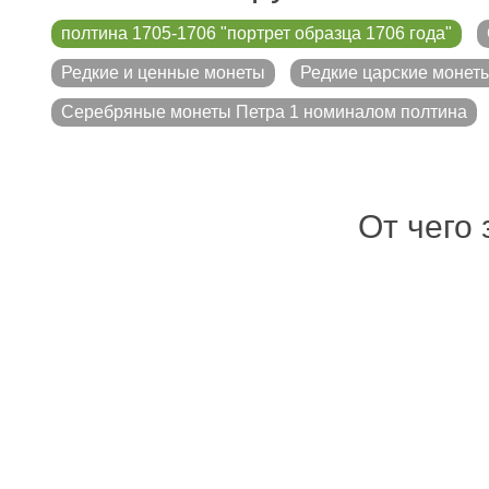
полтина 1705-1706 "портрет образца 1706 года"
Редкие и ценные монеты
Редкие царские монет
Серебряные монеты Петра 1 номиналом полтина
От чего 