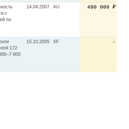
нность
14.04.2007
AU
490 000
₽
та с
лей по
очти
15.10.2005
XF
-
rin# 172
 000–7 000