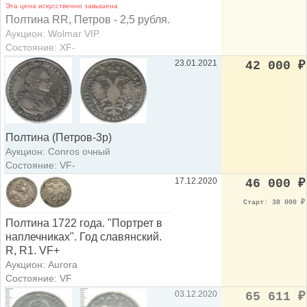
Эта цена искусственно завышена
Полтина RR, Петров - 2,5 рубля.
Аукцион: Wolmar VIP
Состояние: XF-
23.01.2021
42 000
₽
Полтина (Петров-3р)
Аукцион: Conros очный
Состояние: VF-
17.12.2020
46 000
₽
Старт: 38 000
₽
Полтина 1722 года. "Портрет в
наплечниках". Год славянский.
R, R1. VF+
Аукцион: Aurora
Состояние: VF
03.12.2020
65 611
₽