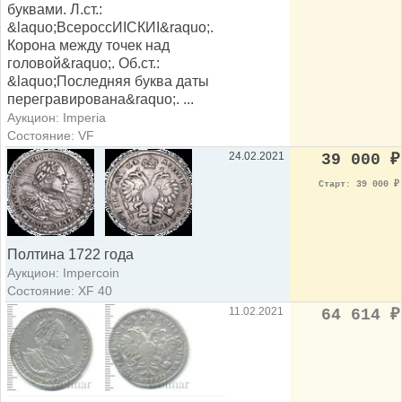
буквами. Л.ст.:
&laquo;ВсероссИIСКИI&raquo;.
Корона между точек над
головой&raquo;. Об.ст.:
&laquo;Последняя буква даты
перегравирована&raquo;. ...
Аукцион: Imperia
Состояние: VF
24.02.2021
39 000
₽
Старт: 39 000
₽
Полтина 1722 года
Аукцион: Impercoin
Состояние: XF 40
11.02.2021
64 614
₽