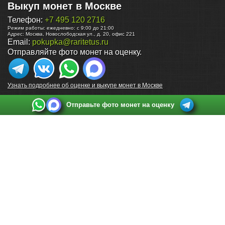
Выкуп монет в Москве
Телефон:
+7 495 120 2716
Режим работы:
ежедневно: с 9:00 до 21:00
Адрес:
Москва
,
Новослободская ул., д. 20, офис 221
Email:
pokupka@raritetus.ru
Отправляйте фото монет на оценку.
Узнать подробнее об оценке и выкупе монет в Москве
Отправьте фото монет на оценку
Выкуп монет в Санкт-Петербурге
Телефон:
+7 812 748 2349
Режим работы:
ежедневно: с 9:00 до 21:00
Адрес:
Санкт-Петербург
,
Ул. Садовая 38, ТД купца Яковлева, этаж 2, офис 211 (м.
Садовая, м. Спасская, м. Сенная Площадь)
Email:
spb@raritetus.ru
Выкуп монет в Нижнем Новгороде
Телефон:
+7 831 420-63-39
Режим работы:
ежедневно: с 9:00 до 21:00
Адрес:
Нижний Новгород
,
Площадь Максима Горького, дом 4/2, этаж 2, офис 8