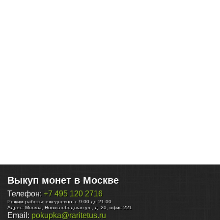
Выкуп монет в Москве
Телефон:
+7 495 120 2716
Режим работы:
ежедневно: с 9:00 до 21:00
Адрес:
Москва
,
Новослободская ул., д. 20, офис 221
Email:
pokupka@raritetus.ru