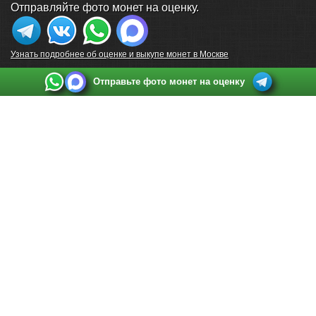
Отправляйте фото монет на оценку.
Узнать подробнее об оценке и выкупе монет в Москве
Отправьте фото монет на оценку
Выкуп монет в Санкт-Петербурге
Телефон:
+7 812 748 2349
Режим работы:
ежедневно: с 9:00 до 21:00
Адрес:
Санкт-Петербург
,
Ул. Садовая 38, ТД купца Яковлева, этаж 2, офис 211 (м.
Садовая, м. Спасская, м. Сенная Площадь)
Email:
spb@raritetus.ru
Выкуп монет в Нижнем Новгороде
Телефон:
+7 831 420-63-39
Режим работы:
ежедневно: с 9:00 до 21:00
Адрес:
Нижний Новгород
,
Площадь Максима Горького, дом 4/2, этаж 2, офис 8
Email:
nizhnij-novgorod@raritetus.ru
Выкуп монет в Новосибирске
Телефон:
+7 383 383 0921