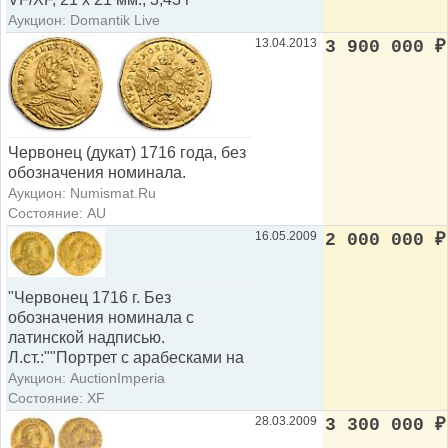
Аукцион: Domantik Live
13.04.2013
3 900 000
₽
Червонец (дукат) 1716 года, без
обозначения номинала.
Аукцион: Numismat.Ru
Состояние: AU
16.05.2009
2 000 000
₽
"Червонец 1716 г. Без
обозначения номинала c
латинской надписью.
Л.ст.:""Портрет с арабесками на
Аукцион: AuctionImperia
Состояние: XF
28.03.2009
3 300 000
₽