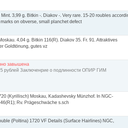
int. 3,99 g. Bitkin -. Diakov -. Very rare. 15-20 roubles accord
 marks on obverse, small planchet defect
oskau. 4,04 g. Bitkin 116(R). Diakov 35. Fr. 91. Attraktives
r Goldtönung, gutes vz
енно завышена
 15 рублей Заключенрие о подлинности ОПИР ГИМ
1720 (Kyrillisch) Moskau, Kadashevsky Münzhof. In NGC-
646(R1); Rv. Prägeschwäche s.sch
ouble (Poltina) 1720 VF Details (Surface Hairlines) NGC,