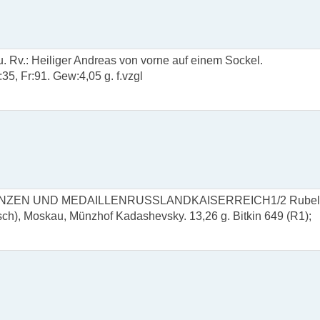
 Rv.: Heiliger Andreas von vorne auf einem Sockel.
:35, Fr:91. Gew:4,05 g. f.vzgl
ZEN UND MEDAILLENRUSSLANDKAISERREICH1/2 Rubel
lisch), Moskau, Münzhof Kadashevsky. 13,26 g. Bitkin 649 (R1);