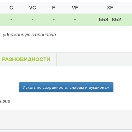
G
VG
F
VF
XF
-
-
-
-
558 852
, удержанную с продавца
РАЗНОВИДНОСТИ
Искать по сохранности, слабам и аукционам
давца