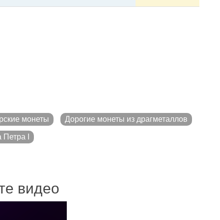
рские монеты
Дорогие монеты из драгметаллов
 Петра I
ите видео