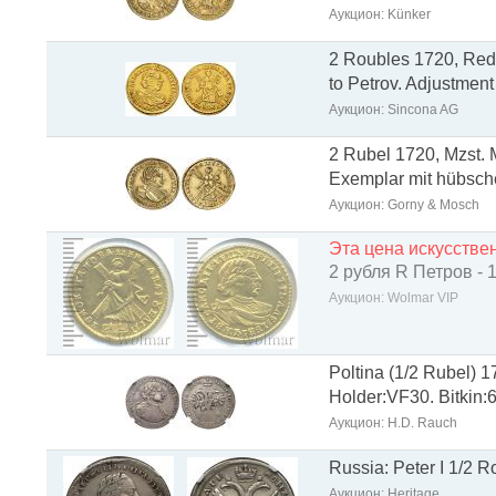
Аукцион: Künker
2 Roubles 1720, Red M
to Petrov. Adjustment
Аукцион: Sincona AG
2 Rubel 1720, Mzst. M
Exemplar mit hübsche
Аукцион: Gorny & Mosch
Эта цена искусств
2 рубля R Петров -
Аукцион: Wolmar VIP
Poltina (1/2 Rubel) 
Holder:VF30. Bitkin:
Аукцион: H.D. Rauch
Russia: Peter I 1/2 R
Аукцион: Heritage