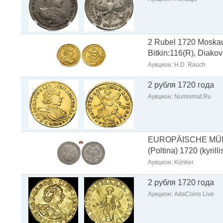
2 Rubel 1720 Moskau.
Bitkin:116(R), Diakov
Аукцион: H.D. Rauch
2 рубля 1720 года
Аукцион: Numismat.Ru
EUROPÄISCHE MÜN
(Poltina) 1720 (kyril
Аукцион: Künker
2 рубля 1720 года
Аукцион: AdaCoins Live