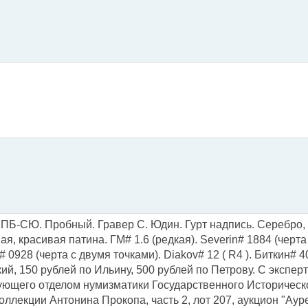
СПБ-СЮ. Пробный. Гравер С. Юдин. Гурт надпись. Серебро, 2
я, красивая патина. ГМ# 1.6 (редкая). Severin# 1884 (черта
 0928 (черта с двумя точками). Diakov# 12 ( R4 ). Биткин# 40
ий, 150 рублей по Ильину, 500 рублей по Петрову. С экспе
ющего отделом нумизматики Государственного Историческ
оллекции Антонина Прокопа, часть 2, лот 207, аукцион "Ауре