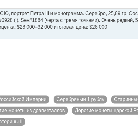
-СЮ, портрет Петра III и монограмма. Серебро, 25,89 гр. Со
928 (.). Sev#1884 (черта с тремя точками). Очень редкий, 
оценка: $28 000–32 000 итоговая цена: $28 000
Российской Империи
Серебряный 1 рубль
Старинны
гие монеты из драгметаллов
Дорогие монеты царской Р
атерины II