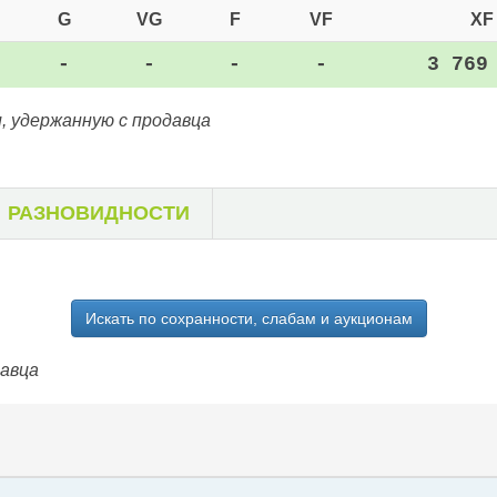
G
VG
F
VF
XF
-
-
-
-
3 769
, удержанную с продавца
РАЗНОВИДНОСТИ
Искать по сохранности, слабам и аукционам
давца