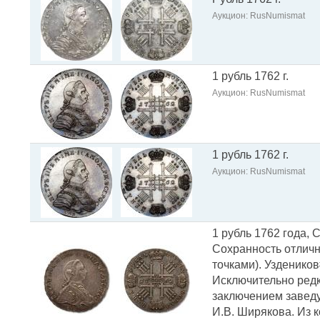
Аукцион: RusNumismat
1 рубль 1762 г.
Аукцион: RusNumismat
1 рубль 1762 г.
Аукцион: RusNumismat
1 рубль 1762 года, 
Сохранность отлична
точками). Уздеников#
Исключительно редк
заключением заведу
И.В. Ширякова. Из к