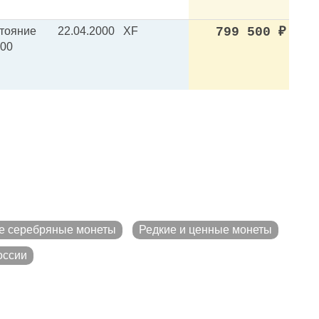
стояние
22.04.2000
XF
799 500
₽
500
е серебряные монеты
Редкие и ценные монеты
оссии