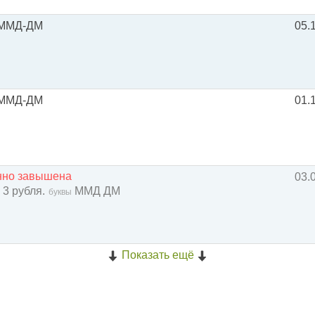
ММД-ДМ
05.
ММД-ДМ
01.
енно завышена
03.
 3 рубля.
ММД ДМ
буквы
Показать ещё