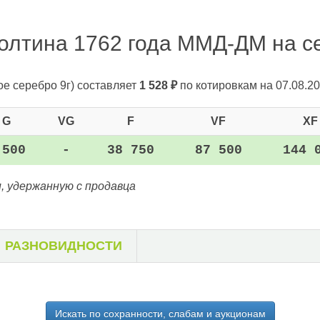
олтина 1762 года ММД-ДМ на се
ое серебро 9г)
составляет
1 528
₽
по котировкам на 07.08.20
G
VG
F
VF
XF
 500
-
38 750
87 500
144 
, удержанную с продавца
РАЗНОВИДНОСТИ
Искать по сохранности, слабам и аукционам