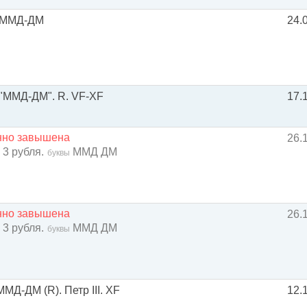
, ММД-ДМ
24.
 "ММД-ДМ". R. VF-XF
17.
енно завышена
26.
 3 рубля.
ММД ДМ
буквы
енно завышена
26.
 3 рубля.
ММД ДМ
буквы
МД-ДМ (R). Петр III. XF
12.