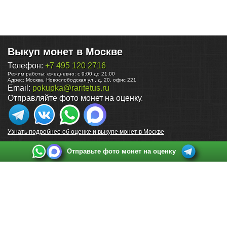
Выкуп монет в Москве
Телефон:
+7 495 120 2716
Режим работы:
ежедневно: с 9:00 до 21:00
Адрес:
Москва
,
Новослободская ул., д. 20, офис 221
Email:
pokupka@raritetus.ru
Отправляйте фото монет на оценку.
Узнать подробнее об оценке и выкупе монет в Москве
Отправьте фото монет на оценку
Выкуп монет в Санкт-Петербурге
Телефон:
+7 812 748 2349
Режим работы:
ежедневно: с 9:00 до 21:00
Адрес:
Санкт-Петербург
,
Ул. Садовая 38, ТД купца Яковлева, этаж 2, офис 211 (м.
Садовая, м. Спасская, м. Сенная Площадь)
Email:
spb@raritetus.ru