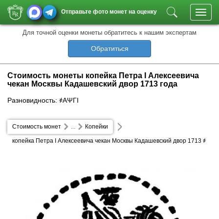
Отправьте фото монет на оценку
Toggl
navig
Для точной оценки монеты обратитесь к нашим экспертам
Обратиться
Стоимость монеты копейка Петра I Алексеевича
чекан Москвы Кадашевский двор 1713 года
Разновидность: ҂АΨГI
Стоимость монет
...
Копейки
копейка Петра I Алексеевича чекан Москвы Кадашевский двор 1713 ҂
АΨГI