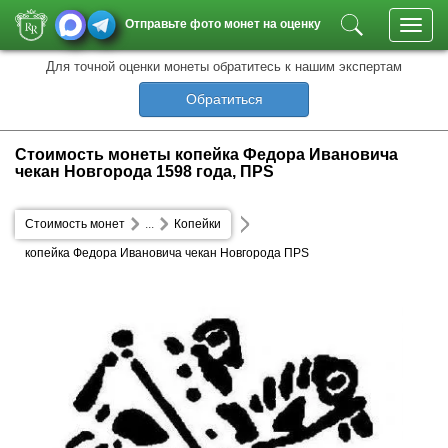
Отправьте фото монет на оценку
Toggl
navig
Для точной оценки монеты обратитесь к нашим экспертам
Обратиться
Стоимость монеты копейка Федора Ивановича
чекан Новгорода 1598 года, ПРS
Стоимость монет
...
Копейки
копейка Федора Ивановича чекан Новгорода ПРS