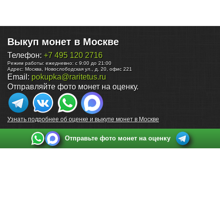
Выкуп монет в Москве
Телефон:
+7 495 120 2716
Режим работы:
ежедневно: с 9:00 до 21:00
Адрес:
Москва
,
Новослободская ул., д. 20, офис 221
Email:
pokupka@raritetus.ru
Отправляйте фото монет на оценку.
Узнать подробнее об оценке и выкупе монет в Москве
Отправьте фото монет на оценку
Выкуп монет в Санкт-Петербурге
Телефон:
+7 812 748 2349
Режим работы:
ежедневно: с 9:00 до 21:00
Адрес:
Санкт-Петербург
,
Ул. Садовая 38, ТД купца Яковлева, этаж 2, офис 211 (м.
Садовая, м. Спасская, м. Сенная Площадь)
Email:
spb@raritetus.ru