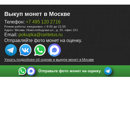
Выкуп монет в Москве
Телефон:
+7 495 120 2716
Режим работы:
ежедневно: с 9:00 до 21:00
Адрес:
Москва
,
Новослободская ул., д. 20, офис 221
Email:
pokupka@raritetus.ru
Отправляйте фото монет на оценку.
Узнать подробнее об оценке и выкупе монет в Москве
Отправьте фото монет на оценку
Выкуп монет в Санкт-Петербурге
Телефон:
+7 812 748 2349
Режим работы:
ежедневно: с 9:00 до 21:00
Адрес:
Санкт-Петербург
,
Ул. Садовая 38, ТД купца Яковлева, этаж 2, офис 211 (м.
Садовая, м. Спасская, м. Сенная Площадь)
Email:
spb@raritetus.ru
Выкуп монет в Нижнем Новгороде
Телефон:
+7 831 420-63-39