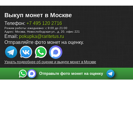
Выкуп монет в Москве
Телефон:
+7 495 120 2716
Режим работы:
ежедневно: с 9:00 до 21:00
Адрес:
Москва
,
Новослободская ул., д. 20, офис 221
Email:
pokupka@raritetus.ru
Отправляйте фото монет на оценку.
Узнать подробнее об оценке и выкупе монет в Москве
Отправьте фото монет на оценку
Выкуп монет в Санкт-Петербурге
Телефон:
+7 812 748 2349
Режим работы:
ежедневно: с 9:00 до 21:00
Адрес:
Санкт-Петербург
,
Ул. Садовая 38, ТД купца Яковлева, этаж 2, офис 211 (м.
Садовая, м. Спасская, м. Сенная Площадь)
Email:
spb@raritetus.ru
Выкуп монет в Нижнем Новгороде
Телефон:
+7 831 420-63-39