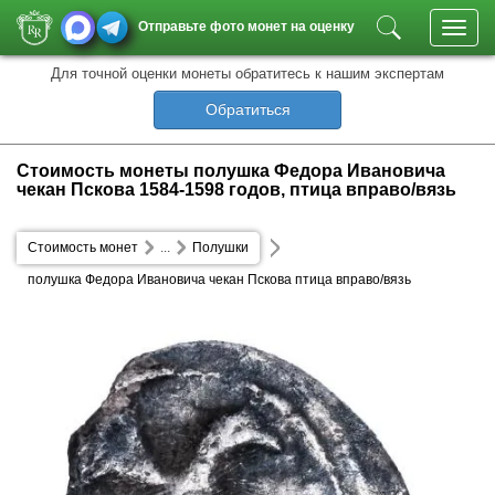
Отправьте фото монет на оценку
Toggl
navig
Для точной оценки монеты обратитесь к нашим экспертам
Обратиться
Стоимость монеты полушка Федора Ивановича
чекан Пскова 1584-1598 годов, птица вправо/вязь
Стоимость монет
...
Полушки
полушка Федора Ивановича чекан Пскова птица вправо/вязь