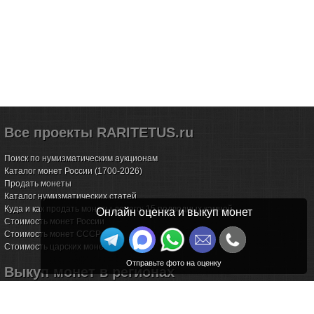
Все проекты RARITETUS.ru
Поиск по нумизматическим аукционам
Каталог монет России (1700-2026)
Продать монеты
Каталог нумизматических статей
Куда и как продать монеты дорого: 15 подводных камней
Онлайн оценка и выкуп монет
Стоимость монет России
Стоимость монет СССР
Стоимость царских монет
Выкуп монет в регионах
Волгоград
Воронеж