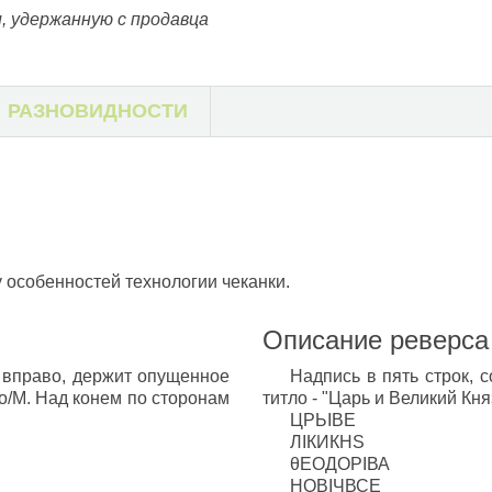
, удержанную с продавца
РАЗНОВИДНОСТИ
у особенностей технологии чеканки.
Описание реверса
 вправо, держит опущенное
Надпись в пять строк, 
 о/М. Над конем по сторонам
титло - "Царь и Великий Кн
ЦРЬIВЕ
ЛIКИКНS
θЕОДОРIВА
НОВIЧВСЕ