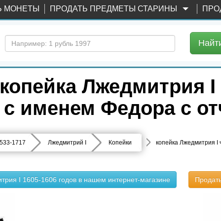
Ь МОНЕТЫ
ПРОДАТЬ ПРЕДМЕТЫ СТАРИНЫ
ПРО
Найт
копейка Лжедмитрия I 
О с именем Федора с о
533-1717
Лжедмитрий I
Копейки
копейка Лжедмитрия I 
трия I 1605-1606 годов в нашем интернет-магазине
Продат