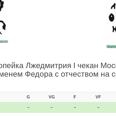
опейка Лжедмитрия I чекан Мо
именем Федора с отчеством на с
G
VG
F
VF
-
-
-
-