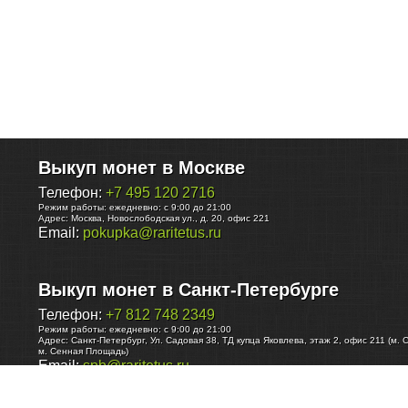
Выкуп монет в Москве
Телефон:
+7 495 120 2716
Режим работы:
ежедневно: с 9:00 до 21:00
Адрес:
Москва
,
Новослободская ул., д. 20, офис 221
Email:
pokupka@raritetus.ru
Выкуп монет в Санкт-Петербурге
Телефон:
+7 812 748 2349
Режим работы:
ежедневно: с 9:00 до 21:00
Адрес:
Санкт-Петербург
,
Ул. Садовая 38, ТД купца Яковлева, этаж 2, офис 211 (м. 
м. Сенная Площадь)
Email:
spb@raritetus.ru