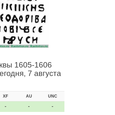
сквы 1605-1606
егодня, 7 августа
XF
AU
UNC
-
-
-