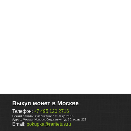
Выкуп монет в Москве
Телефон:
+7 495 120 2716
Режим работы:
ежедневно: с 9:00 до 21:00
Адрес:
Москва
,
Новослободская ул., д. 20, офис 221
Email:
pokupka@raritetus.ru