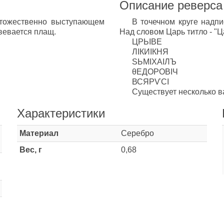
Описание реверса
 тожественно выступающем
В точечном круге надпи
звевается плащ.
Над словом Царь титло - "
ЦРЬIВЕ
ЛIКИIКНЯ
SЬМIХАIЛЪ
θЕДОРОВIЧ
ВСЯРѴСI
Существует несколько в
Характеристики
Материал
Серебро
Вес, г
0,68