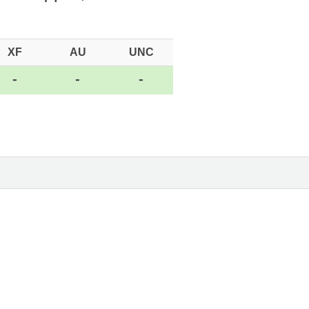
XF
AU
UNC
-
-
-