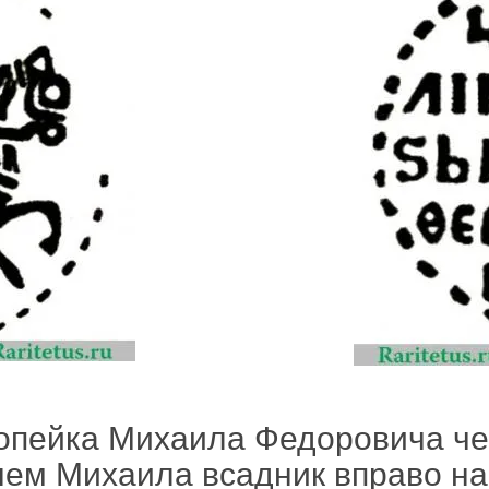
копейка Михаила Федоровича че
нем Михаила всадник вправо на 