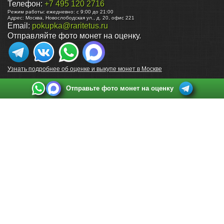
Телефон:
+7 495 120 2716
Режим работы:
ежедневно: с 9:00 до 21:00
Адрес:
Москва
,
Новослободская ул., д. 20, офис 221
Email:
pokupka@raritetus.ru
Отправляйте фото монет на оценку.
Узнать подробнее об оценке и выкупе монет в Москве
Отправьте фото монет на оценку
Выкуп монет в Санкт-Петербурге
Телефон:
+7 812 748 2349
Режим работы:
ежедневно: с 9:00 до 21:00
Адрес:
Санкт-Петербург
,
Ул. Садовая 38, ТД купца Яковлева, этаж 2, офис 211 (м.
Садовая, м. Спасская, м. Сенная Площадь)
Email:
spb@raritetus.ru
Выкуп монет в Нижнем Новгороде
Телефон:
+7 831 420-63-39
Режим работы:
ежедневно: с 9:00 до 21:00
Адрес:
Нижний Новгород
,
Площадь Максима Горького, дом 4/2, этаж 2, офис 8
Email:
nizhnij-novgorod@raritetus.ru