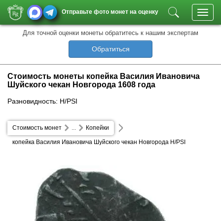
Отправьте фото монет на оценку
Toggl
navig
Для точной оценки монеты обратитесь к нашим экспертам
Обратиться
Стоимость монеты копейка Василия Ивановича
Шуйского чекан Новгорода 1608 года
Разновидность: Н/РSI
Стоимость монет
...
Копейки
копейка Василия Ивановича Шуйского чекан Новгорода Н/РSI