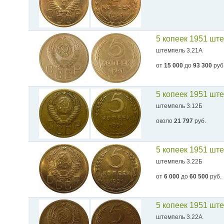
5 копеек 1951 шт
штемпель 3.21А
от
15 000
до
93 300
руб
5 копеек 1951 шт
штемпель 3.12Б
около
21 797
руб.
5 копеек 1951 шт
штемпель 3.22Б
от
6 000
до
60 500
руб.
5 копеек 1951 шт
штемпель 3.22А