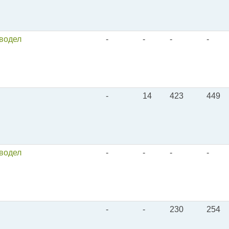
оводел
-
-
-
-
-
14
423
449
оводел
-
-
-
-
-
-
230
254