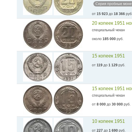
Серия пробные моне
от
15 923
до
18 366
руб
20 копеек 1951 н
специальный чекан
около
185 000
руб.
15 копеек 1951
от
119
до
1 129
руб.
15 копеек 1951 н
специальный чекан
от
8 000
до
30 000
руб.
10 копеек 1951
от
227
до
1 690
руб.