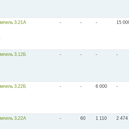
емпель 3.21А
-
-
-
15 00
.
емпель 3.12Б
-
-
-
-
емпель 3.22Б
-
-
6 000
-
емпель 3.22А
-
60
1 110
2 474