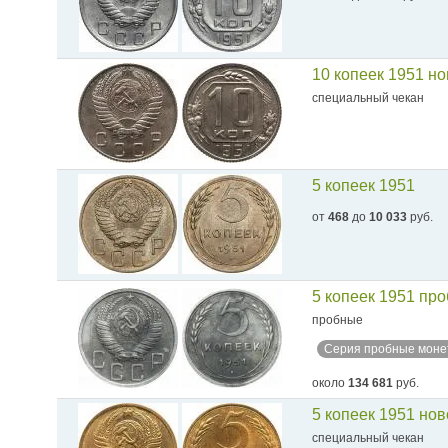
10 копеек 1951 н
специальный чекан
5 копеек 1951
от
468
до
10 033
руб.
5 копеек 1951 пр
пробные
Серия пробные моне
около
134 681
руб.
5 копеек 1951 но
специальный чекан