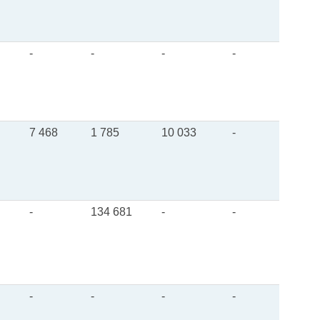
-
-
-
-
7 468
1 785
10 033
-
-
134 681
-
-
-
-
-
-