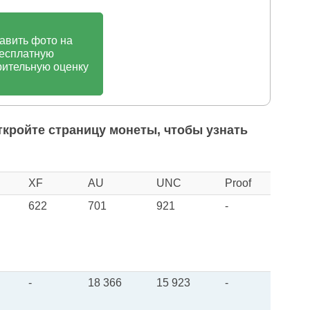
авить фото на
есплатную
ительную оценку
ткройте страницу монеты, чтобы узнать
XF
AU
UNC
Proof
622
701
921
-
-
18 366
15 923
-