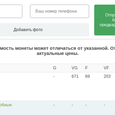
Отпр
б
предвар
Добавить фото
мость монеты может отличаться от указанной. О
актуальные цены.
G
VG
F
VF
-
671
69
203
робные
-
-
-
-