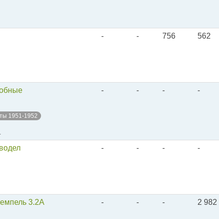
-
-
756
562
робные
-
-
-
-
ты 1951-1952
.
оводел
-
-
-
-
темпель 3.2А
-
-
-
2 982