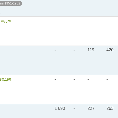
ты 1951-1952
.
оводел
-
-
-
-
-
-
119
420
оводел
-
-
-
-
1 690
-
227
263