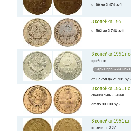
от
60
до
2 474
руб.
3 копейки 1951
от
562
до
2 748
руб.
3 копейки 1951 п
пробные
Серия пробные моне
от
12 759
до
21 401
руб
3 копейки 1951 н
специальный чекан
около
80 000
руб.
3 копейки 1951 ш
штемпель 3.2А