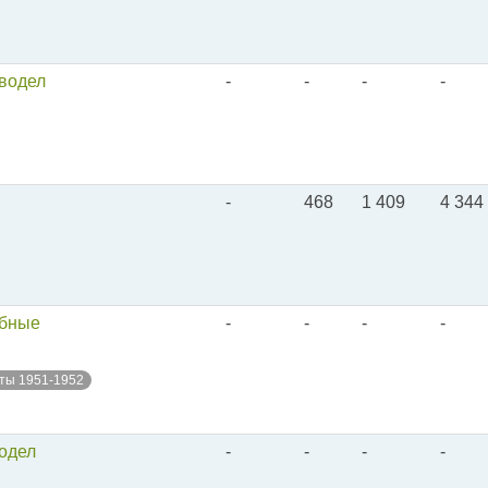
оводел
-
-
-
-
-
468
1 409
4 344
обные
-
-
-
-
ты 1951-1952
водел
-
-
-
-