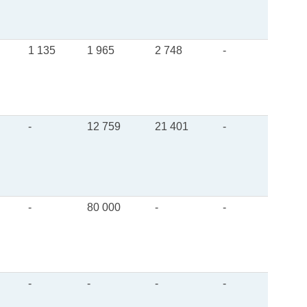
1 135
1 965
2 748
-
-
12 759
21 401
-
-
80 000
-
-
-
-
-
-