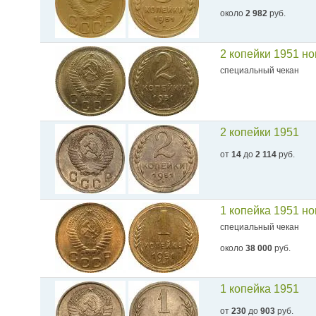
около
2 982
руб.
2 копейки 1951 н
специальный чекан
2 копейки 1951
от
14
до
2 114
руб.
1 копейка 1951 н
специальный чекан
около
38 000
руб.
1 копейка 1951
от
230
до
903
руб.