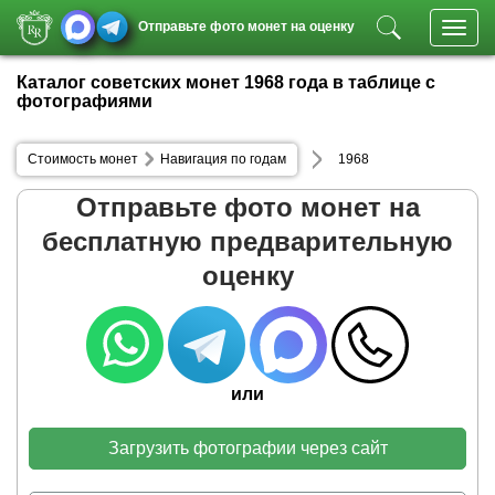
Отправьте фото монет на оценку
Toggl
navig
Каталог советских монет 1968 года в таблице с
фотографиями
Стоимость монет
Навигация по годам
1968
Отправьте фото монет на
бесплатную предварительную
оценку
или
Загрузить фотографии через сайт