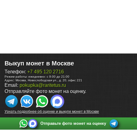
Выкуп монет в Москве
Телефон:
+7 495 120 2716
Режим работы:
ежедневно: с 9:00 до 21:00
Адрес:
Москва
,
Новослободская ул., д. 20, офис 221
Email:
pokupka@raritetus.ru
Отправляйте фото монет на оценку.
Узнать подробнее об оценке и выкупе монет в Москве
Отправьте фото монет на оценку
Выкуп монет в Санкт-Петербурге