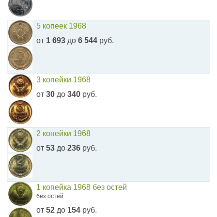
5 копеек 1968
от
1 693
до
6 544
руб.
3 копейки 1968
от
30
до
340
руб.
2 копейки 1968
от
53
до
236
руб.
1 копейка 1968 без остей
без остей
от
52
до
154
руб.