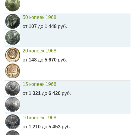
50 копеек 1968
от
107
до
1 448
руб.
20 копеек 1968
от
148
до
5 670
руб.
15 копеек 1968
от
1 321
до
6 420
руб.
10 копеек 1968
от
1 210
до
5 453
руб.