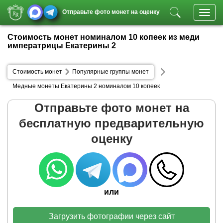
Отправьте фото монет на оценку
Toggl
navig
Стоимость монет номиналом 10 копеек из меди
императрицы Екатерины 2
Стоимость монет
Популярные группы монет
Медные монеты Екатерины 2 номиналом 10 копеек
Отправьте фото монет на
бесплатную предварительную
оценку
или
Загрузить фотографии через сайт