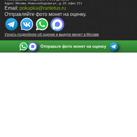
Адрес:
Москва
,
Новослободская ул., д. 20, офис 221
Email:
pokupka@raritetus.ru
Отправляйте фото монет на оценку.
Узнать подробнее об оценке и выкупе монет в Москве
Отправьте фото монет на оценку
Выкуп монет в Санкт-Петербурге
Телефон:
+7 812 748 2349
Режим работы:
ежедневно: с 9:00 до 21:00
Адрес:
Санкт-Петербург
,
Ул. Садовая 38, ТД купца Яковлева, этаж 2, офис 211 (м.
Садовая, м. Спасская, м. Сенная Площадь)
Email:
spb@raritetus.ru
Выкуп монет в Нижнем Новгороде
Телефон:
+7 831 420-63-39
Режим работы:
ежедневно: с 9:00 до 21:00
Адрес:
Нижний Новгород
,
Площадь Максима Горького, дом 4/2, этаж 2, офис 8
Email:
nizhnij-novgorod@raritetus.ru