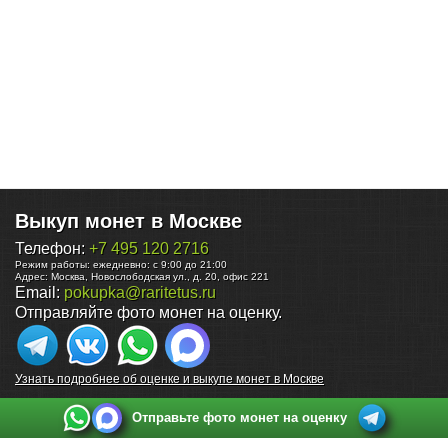
Выкуп монет в Москве
Телефон:
+7 495 120 2716
Режим работы:
ежедневно: с 9:00 до 21:00
Адрес:
Москва
,
Новослободская ул., д. 20, офис 221
Email:
pokupka@raritetus.ru
Отправляйте фото монет на оценку.
Узнать подробнее об оценке и выкупе монет в Москве
Отправьте фото монет на оценку
Выкуп монет в Санкт-Петербурге